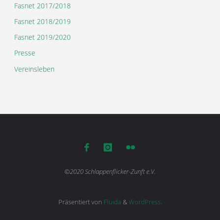
Fasnet 2017/2018
Fasnet 2018/2019
Fasnet 2019/2020
Presse
Vereinsleben
©2020 Schlappenflicker-Zunft e.V.
Präsentiert von
Fluida
&
WordPress.