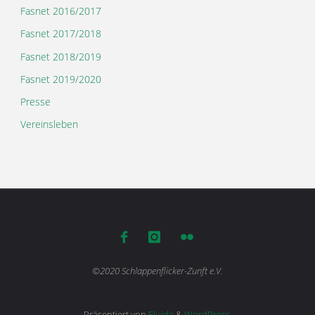
Fasnet 2016/2017
Fasnet 2017/2018
Fasnet 2018/2019
Fasnet 2019/2020
Presse
Vereinsleben
©2020 Schlappenflicker-Zunft e.V.
Präsentiert von
Fluida
&
WordPress.